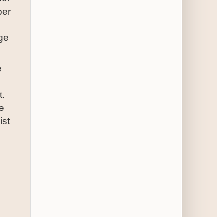
ber
ige
e
t.
e
ist